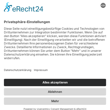
Download Übersicht Knospen -
Indikationen - Wirkorte
gemäß naturheilkundiger Literatur und
Anwenderpraxis:
Gemmo-Mazerate-Anwendung-Literatur-
2018.pdf
Knospenextrakte - Fa. Hydak >
Mariahilf-Apotheke
-
Tel.: +43 7472 62711
-
info@mariahilf-
apotheke.at
-
webdesign netzgrafik
-
Sitemap
-
Cookies
-
Login
-
Impressum
-
Datenschutz
-
Nachtdienstapotheken