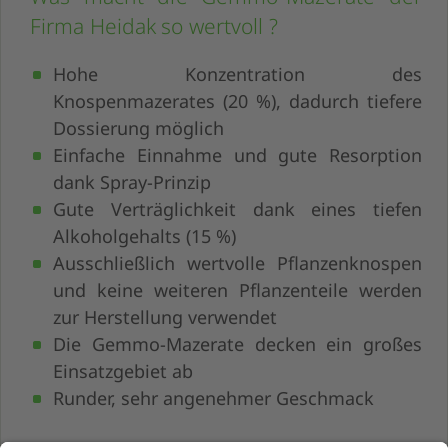
Firma Heidak so wertvoll ?
Hohe Konzentration des
Knospenmazerates (20 %), dadurch tiefere
Dossierung möglich
Einfache Einnahme und gute Resorption
dank Spray-Prinzip
Gute Verträglichkeit dank eines tiefen
Alkoholgehalts (15 %)
Ausschließlich wertvolle Pflanzenknospen
und keine weiteren Pflanzenteile werden
zur Herstellung verwendet
Die Gemmo-Mazerate decken ein großes
Einsatzgebiet ab
Runder, sehr angenehmer Geschmack